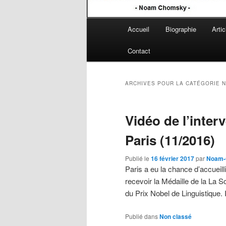
Menu
Accueil
Biographie
Artic
Aller
Aller
principal
Contact
au
au
contenu
contenu
ARCHIVES POUR LA CATÉGORIE
N
principal
secondaire
Vidéo de l’inte
Paris (11/2016)
Publié le
16 février 2017
par
Noam-
Paris a eu la chance d’accuei
recevoir la Médaille de la La So
du Prix Nobel de Linguistique.
Publié dans
Non classé