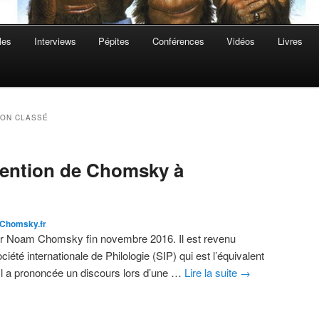
les
Interviews
Pépites
Conférences
Vidéos
Livres
ON CLASSÉ
rvention de Chomsky à
Chomsky.fr
llir Noam Chomsky fin novembre 2016. Il est revenu
ciété internationale de Philologie (SIP) qui est l’équivalent
 Il a prononcée un discours lors d’une …
Lire la suite
→