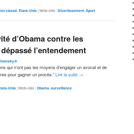
on classé
,
Etats-Unis
|
Mots-clés :
Divertissement
,
Sport
vité d’Obama contre les
 a dépassé l’entendement
homsky.fr
ens qui n’ont pas les moyens d’engager un avocat et de
ires pour gagner un procès.”
Lire la suite
→
tats-Unis
|
Mots-clés :
Obama
,
surveillance