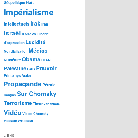
Haïti
Géopolitique
Impérialisme
Irak
Intellectuels
Iran
Israël
Kosovo
Liberté
Lucidité
d'expression
Médias
Mondialisation
Obama
Nucléaire
OTAN
Pouvoir
Palestine
Paris
Printemps Arabe
Propagande
Pétrole
Sur Chomsky
Reagan
Terrorisme
Timor
Venezuela
Vidéo
Vie de Chomsky
VietNam
Wikileaks
LIENS