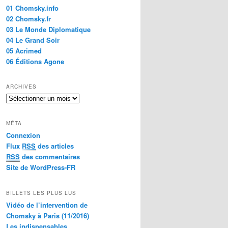
01 Chomsky.info
02 Chomsky.fr
03 Le Monde Diplomatique
04 Le Grand Soir
05 Acrimed
06 Éditions Agone
ARCHIVES
A
r
c
MÉTA
h
Connexion
i
Flux
RSS
des articles
v
e
RSS
des commentaires
s
Site de WordPress-FR
BILLETS LES PLUS LUS
Vidéo de l’intervention de
Chomsky à Paris (11/2016)
Les indispensables