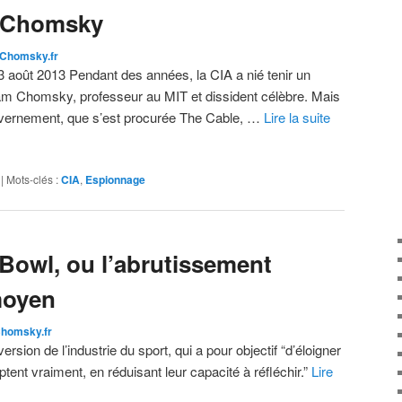
 Chomsky
Chomsky.fr
août 2013 Pendant des années, la CIA a nié tenir un
m Chomsky, professeur au MIT et dissident célèbre. Mais
uvernement, que s’est procurée The Cable, …
Lire la suite
|
Mots-clés :
CIA
,
Espionnage
 Bowl, ou l’abrutissement
moyen
homsky.fr
sion de l’industrie du sport, qui a pour objectif “d’éloigner
ent vraiment, en réduisant leur capacité à réfléchir.”
Lire