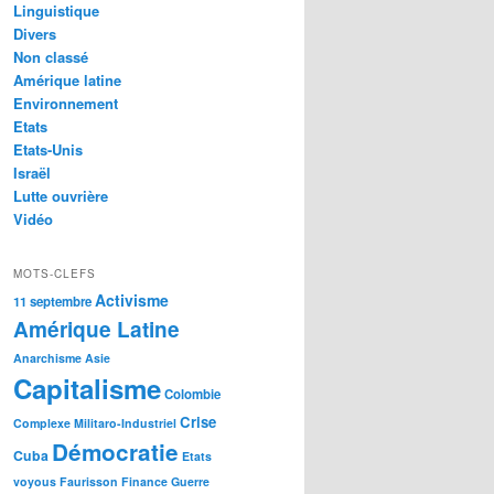
Linguistique
Divers
Non classé
Amérique latine
Environnement
Etats
Etats-Unis
Israël
Lutte ouvrière
Vidéo
MOTS-CLEFS
Activisme
11 septembre
Amérique Latine
Anarchisme
Asie
Capitalisme
Colombie
Crise
Complexe Militaro-Industriel
Démocratie
Cuba
Etats
voyous
Faurisson
Finance
Guerre