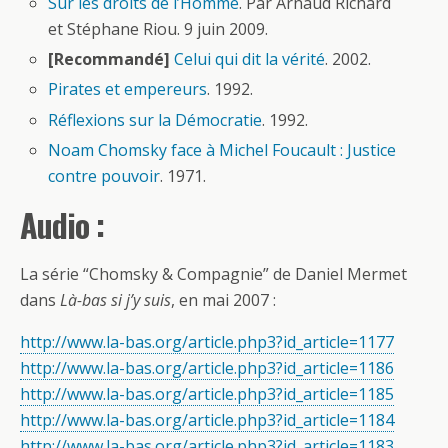
Sur les droits de l’Homme
. Par Arnaud Richard
et Stéphane Riou. 9 juin 2009.
[Recommandé]
Celui qui dit la vérité
. 2002.
Pirates et empereurs
. 1992.
Réflexions sur la Démocratie
. 1992.
Noam Chomsky face à Michel Foucault : Justice
contre pouvoir
. 1971.
Audio :
La série “Chomsky & Compagnie” de Daniel Mermet
dans
Là-bas si j’y suis
, en mai 2007 :
http://www.la-bas.org/article.php3?id_article=1177
http://www.la-bas.org/article.php3?id_article=1186
http://www.la-bas.org/article.php3?id_article=1185
http://www.la-bas.org/article.php3?id_article=1184
http://www.la-bas.org/article.php3?id_article=1183