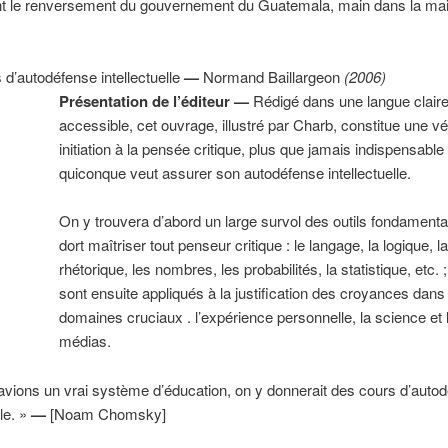
 le renversement du gouvernement du Guatemala, main dans la mai
s d’autodéfense intellectuelle
—
Normand Baillargeon
(2006)
Présentation de l’éditeur —
Rédigé dans une langue claire
accessible, cet ouvrage, illustré par Charb, constitue une vé
initiation à la pensée critique, plus que jamais indispensable
quiconque veut assurer son autodéfense intellectuelle.
On y trouvera d’abord un large survol des outils fondament
dort maîtriser tout penseur critique : le langage, la logique, l
rhétorique, les nombres, les probabilités, la statistique, etc. 
sont ensuite appliqués à la justification des croyances dans 
domaines cruciaux . l’expérience personnelle, la science et 
médias.
avions un vrai système d’éducation, on y donnerait des cours d’auto
lle. »
—
[Noam Chomsky]