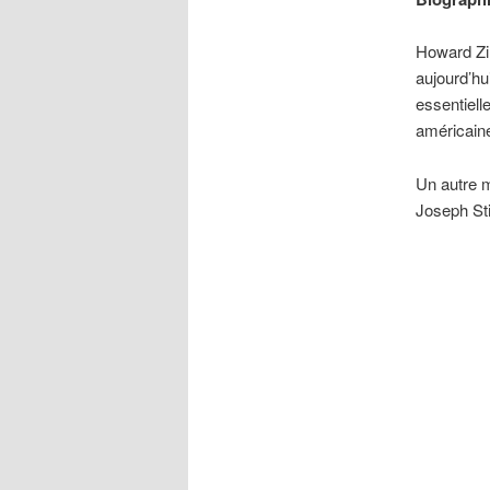
Howard Zin
aujourd’hu
essentiell
américain
Un autre 
Joseph Sti