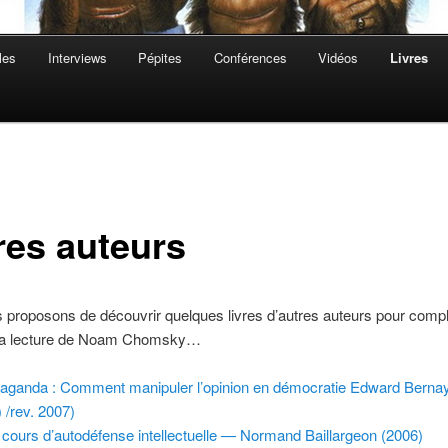
les
Interviews
Pépites
Conférences
Vidéos
Livres
res auteurs
proposons de découvrir quelques livres d’autres auteurs pour compl
 la lecture de Noam Chomsky…
aganda : Comment manipuler l’opinion en démocratie Edward Berna
) /rev. 2007)
t cours d’autodéfense intellectuelle — Normand Baillargeon (2006)