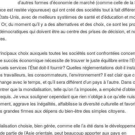
d’autres formes d’économie de marché (comme celle de la
nce est restée vigoureuse) qui ont créé des sociétés tout à fait différe
États-Unis, avec de meilleurs systèmes de santé et d’éducation et m
é. Or, du moment qu’il y a des alternatives et des choix, ce sont les p
 démocratiques qui doivent être au centre des prises de décision, et n
tes.
rincipaux choix auxquels toutes les sociétés sont confrontées concern
 Le succès économique nécessite de trouver le juste équilibre entre l’Ét
els services l’État doit-il fournir? Quelles réglementations doit-il inst
es travailleurs, les consommateurs, l’environnement? Il est clair que c
hange avec le temps, et qu’il sera différent d’un pays à l’autre. Dans ce
trer que la mondialisation, telle qu’on l’a imposée, a empêché d’obten
e requis. Je veux souligner cependant que rien n’oblige à ce qu’elle nui
ment, aggrave les inégalités, affaiblisse la diversité culturelle et favor
es grandes firmes aux dépens du bien-être des simples citoyens.
lisation choisie, bien gérée, comme elle l’a été dans le développeme
de partie de l’Asie orientale, peut beaucoup apporter aux pays en