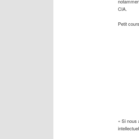
notamment
CIA.
Petit cour
« Si nous 
intellectue