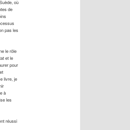
 Suède, où
ntes de
oins
rocessus
on pas les
e le rôle
at et le
aurer pour
et
 livre, je
ir
se à
ise les
nt réussi