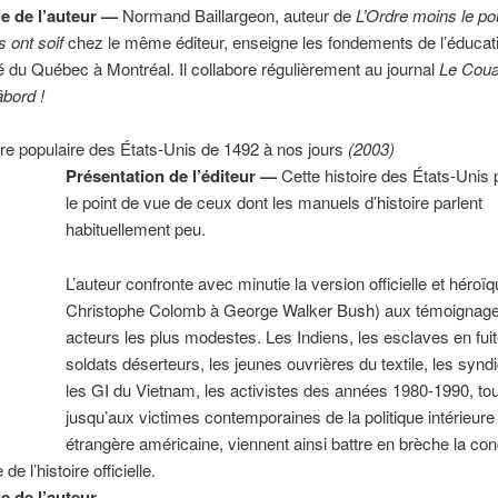
e de l’auteur
—
Normand Baillargeon, auteur de
L’Ordre moins le po
 ont soif
chez le même éditeur, enseigne les fondements de l’éducat
té du Québec à Montréal. Il collabore régulièrement au journal
Le Cou
bord !
re populaire des États-Unis de 1492 à nos jours
(2003)
Présentation de l’éditeur —
Cette histoire des États-Unis
le point de vue de ceux dont les manuels d’histoire parlent
habituellement peu.
L’auteur confronte avec minutie la version officielle et héroï
Christophe Colomb à George Walker Bush) aux témoignag
acteurs les plus modestes. Les Indiens, les esclaves en fuit
soldats déserteurs, les jeunes ouvrières du textile, les syndi
les GI du Vietnam, les activistes des années 1980-1990, to
jusqu’aux victimes contemporaines de la politique intérieure
étrangère américaine, viennent ainsi battre en brèche la co
de l’histoire officielle.
e de l’auteur