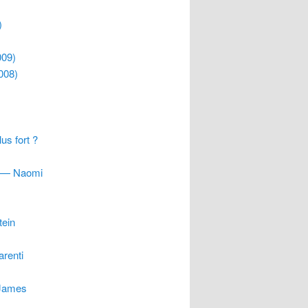
)
009)
008)
us fort ?
ne — Naomi
tein
arenti
 James