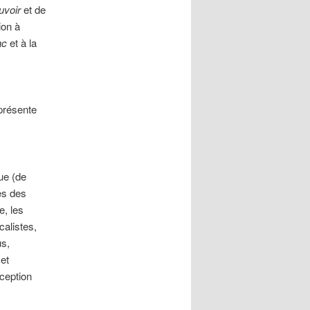
uvoir
et de
ion à
ac
et à la
 présente
que (de
es des
e, les
calistes,
us,
 et
nception