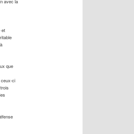
n avec la
 et
ritable
 à
aux que
a
; ceux-ci
trois
les
défense