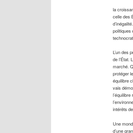
la croissa
celle des 
d’inégalit
politiques
technocra
L’un des p
de l’État.
marché. Qu
protéger l
équilibre c
vais démon
l’équilibr
l’environne
intérêts d
Une mondia
d’une gran