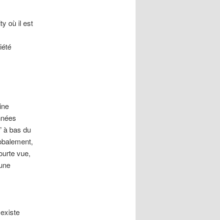
y où il est
iété
aine
nnées
n” à bas du
lobalement,
ourte vue,
 une
 existe