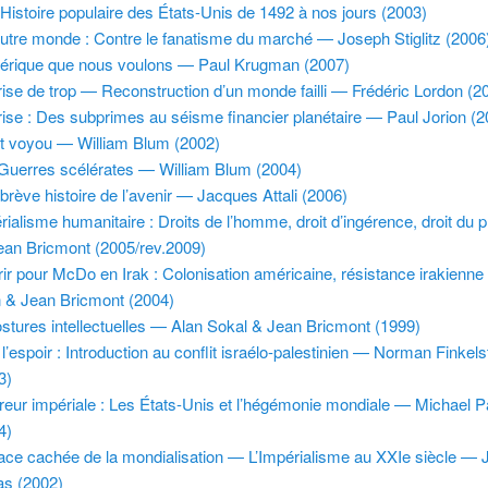
Histoire populaire des États-Unis de 1492 à nos jours (2003)
utre monde : Contre le fanatisme du marché — Joseph Stiglitz (2006
érique que nous voulons — Paul Krugman (2007)
rise de trop — Reconstruction d’un monde failli — Frédéric Lordon (2
rise : Des subprimes au séisme financier planétaire — Paul Jorion (2
at voyou — William Blum (2002)
Guerres scélérates — William Blum (2004)
brève histoire de l’avenir — Jacques Attali (2006)
rialisme humanitaire : Droits de l’homme, droit d’ingérence, droit du pl
an Bricmont (2005/rev.2009)
ir pour McDo en Irak : Colonisation américaine, résistance irakien
n & Jean Bricmont (2004)
stures intellectuelles — Alan Sokal & Jean Bricmont (1999)
 l’espoir : Introduction au conflit israélo-palestinien — Norman Finkels
3)
rreur impériale : Les États-Unis et l’hégémonie mondiale — Michael P
4)
ace cachée de la mondialisation — L’Impérialisme au XXIe siècle —
as (2002)