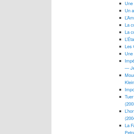
Une 
Un a
L’Am
La c
La c
L’Ét
Les 
Une 
Impé
— Je
Mour
Klei
Impo
Tuer
(200
L’ho
(200
La F
Petr