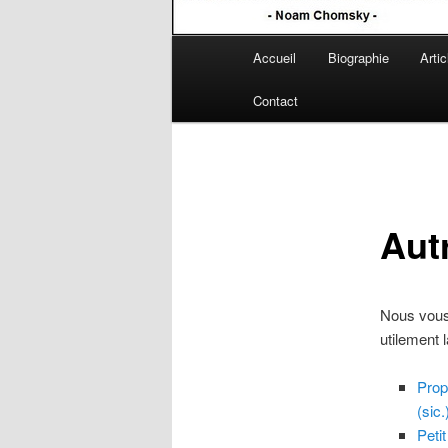
Menu
Accueil
Biographie
Artic
Aller
principal
Contact
au
contenu
principal
Aut
Nous vous 
utilement
Prop
(sic.
Peti