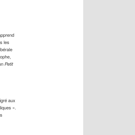
 apprend
s les
ibérale
sophe,
un
Petit
igré aux
liques ».
es