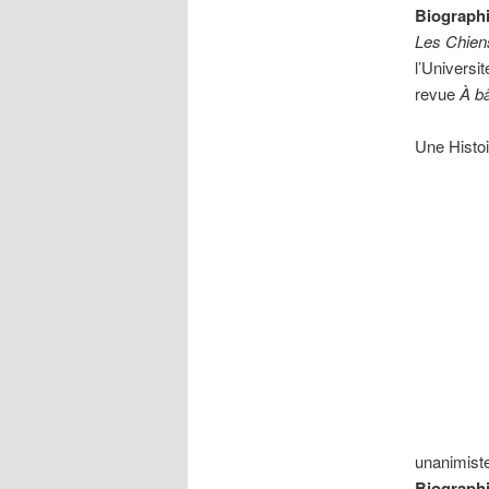
Biographi
Les Chiens
l’Universi
revue
À bâ
Une Histoi
unanimiste 
Biographi