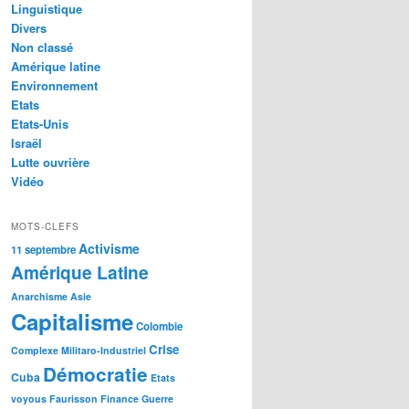
Linguistique
Divers
Non classé
Amérique latine
Environnement
Etats
Etats-Unis
Israël
Lutte ouvrière
Vidéo
MOTS-CLEFS
Activisme
11 septembre
Amérique Latine
Anarchisme
Asie
Capitalisme
Colombie
Crise
Complexe Militaro-Industriel
Démocratie
Cuba
Etats
voyous
Faurisson
Finance
Guerre