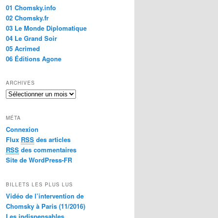
01 Chomsky.info
02 Chomsky.fr
03 Le Monde Diplomatique
04 Le Grand Soir
05 Acrimed
06 Éditions Agone
ARCHIVES
A
r
c
MÉTA
h
Connexion
i
Flux
RSS
des articles
v
e
RSS
des commentaires
s
Site de WordPress-FR
BILLETS LES PLUS LUS
Vidéo de l’intervention de
Chomsky à Paris (11/2016)
Les indispensables