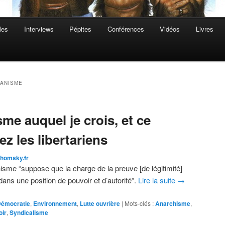
les
Interviews
Pépites
Conférences
Vidéos
Livres
IANISME
sme auquel je crois, et ce
ez les libertariens
homsky.fr
me “suppose que la charge de la preuve [de légitimité]
ans une position de pouvoir et d’autorité”.
Lire la suite
→
émocratie
,
Environnement
,
Lutte ouvrière
|
Mots-clés :
Anarchisme
,
oir
,
Syndicalisme