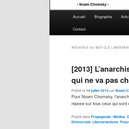
Menu
Accueil
Biographie
Artic
Aller
Aller
principal
Contact
au
au
contenu
contenu
ARCHIVES DU MOT-CLÉ
LIBERTAR
principal
secondaire
[2013] L’anarchi
qui ne va pas ch
Publié le
14 juillet 2014
par
Noam-C
Pour Noam Chomsky, l’anarchis
repose sur tous ceux qui sont d
Publié dans
Propagande / Médias
,
D
Démocratie
,
Libertarianisme
,
Pouv