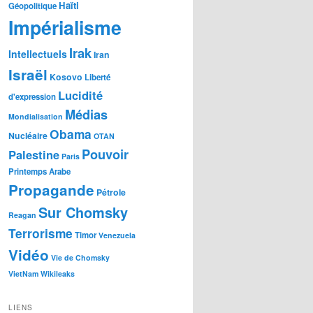
Haïti
Géopolitique
Impérialisme
Irak
Intellectuels
Iran
Israël
Kosovo
Liberté
Lucidité
d'expression
Médias
Mondialisation
Obama
Nucléaire
OTAN
Pouvoir
Palestine
Paris
Printemps Arabe
Propagande
Pétrole
Sur Chomsky
Reagan
Terrorisme
Timor
Venezuela
Vidéo
Vie de Chomsky
VietNam
Wikileaks
LIENS