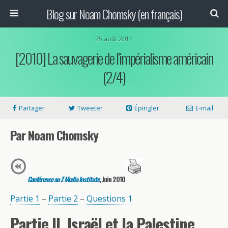
Blog sur Noam Chomsky (en français)
25 août 2011
[2010] La sauvagerie de l’impérialisme américain
(2/4)
Partager
Tweeter
Épingler
E-mail
Par Noam Chomsky
Conférence au Z Media Institute
, Juin 2010
Partie 1
–
Partie 2
–
Questions 1
Partie II. Israël et la Palestine