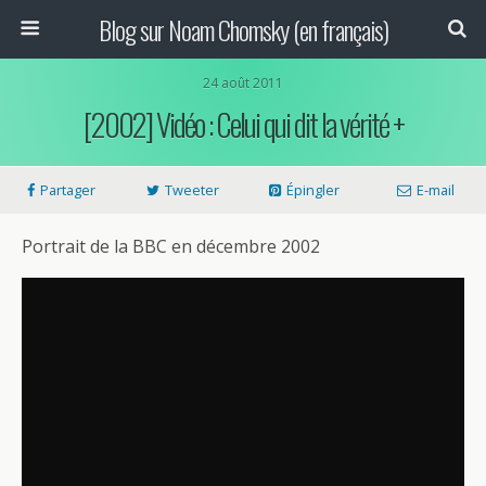
Blog sur Noam Chomsky (en français)
24 août 2011
[2002] Vidéo : Celui qui dit la vérité +
Partager
Tweeter
Épingler
E-mail
Portrait de la BBC en décembre 2002