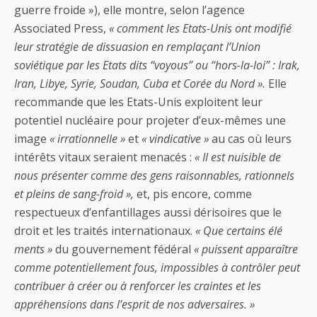
guerre froide »), elle montre, selon l’agence
Associated Press,
« comment les Etats-Unis ont modifié
leur stratégie de dissuasion en remplaçant l’Union
soviétique par les Etats dits “voyous” ou “hors-la-loi” : Irak,
Iran, Libye, Syrie, Soudan, Cuba et Corée du Nord ».
Elle
recommande que les Etats-Unis exploitent leur
potentiel nucléaire pour projeter d’eux-mêmes une
image
« irrationnelle »
et
« vindicative »
au cas où leurs
intérêts vitaux seraient menacés :
« Il est nuisible de
nous présenter comme des gens raisonnables, rationnels
et pleins de sang-froid »,
et, pis encore, comme
respectueux d’enfantillages aussi dérisoires que le
droit et les traités internationaux.
« Que certains élé
ments »
du gouvernement fédéral
« puissent apparaître
comme potentiellement fous, impossibles à contrôler peut
contribuer à créer ou à renforcer les craintes et les
appréhensions dans l’esprit de nos adversaires. »