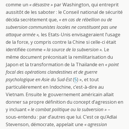
comme un
« désastre »
par Washington, qui entreprit
aussitôt de les saboter : le Conseil national de sécurité
décida secrètement que,
« en cas de rébellion ou de
subversion communistes locales ne constituant pas une
attaque armée »,
les Etats-Unis envisageraient l’usage
de la force, y compris contre la Chine si celle-ci était
identifiée comme
« la source de la subversion ».
Le
même document préconisait la remilitarisation du
Japon et la transformation de la Thaïlande en
« point
focal des opérations clandestines et de guerre
psychologique en Asie du Sud-Est
(
5
) », et tout
particulièrement en Indochine, c’est-à-dire au
Vietnam. Ensuite le gouvernement américain allait
donner sa propre définition du concept d’agression en
y incluant
« le combat politique ou la subversion »
–
sous-entendu : par d’autres que lui. C’est ce qu’Adlai
Stevenson, démocrate, appelait une
« agression