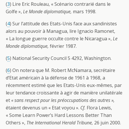
(
3
) Lire Eric Rouleau, « Scénario contrarié dans le
Golfe »,
Le Monde diplomatique,
mars 1998.
(
4
) Sur l’attitude des Etats-Unis face aux sandinistes
alors au pouvoir à Managua, lire Ignacio Ramonet,
« La longue guerre occulte contre le Nicaragua »,
Le
Monde diplomatique,
février 1987.
(
5
) National Security Council 5 4292, Washington.
(
6
) On notera que M. Robert McNamara, secrétaire
d’Etat américain à la défense de 1961 à 1968, a
récemment estimé que les Etats-Unis eux-mêmes, par
leur tendance croissante à agir de manière unilatérale
et
« sans respect pour les préoccupations des autres »,
étaient devenus un « Etat voyou ».
Cf.
Flora Lewis,
« Some Learn Power’s Hard Lessons Better Than
Others »,
The International Herald Tribune,
26 juin 2000.