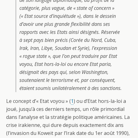
de son langage diplomatique, au profit de la
catégorie, plus vague, de
« state of concern »
(« Etat source d’inquiétude »), dans le dessein
d’avoir une plus grande flexibilité dans ses
rapports avec les Etats ainsi désignés. Réservée
à sept pays bien précis (Corée du Nord, Cuba,
Irak, Iran, Libye, Soudan et Syrie), l’expression
« rogue state »,
que l’on peut traduire par Etat
voyou, Etat hors-la-loi ou encore Etat paria,
désignait des pays qui, selon Washington,
soutenaient le terrorisme et, par conséquent,
étaient soumis unilatéralement à des sanctions.
Le concept d’« Etat voyou » (
1
) ou d’Etat hors-la-loi a
joué, jusqu’à ces derniers temps, un rôle primordial
dans l’analyse et la stratégie politique américaines. La
crise irakienne, qui dure depuis exactement dix ans
(l’invasion du Koweït par l’Irak date du 1er août 1990),