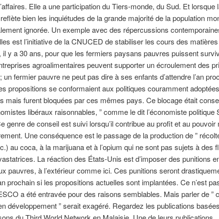
’affaires. Elle a une participation du Tiers-monde, du Sud. Et lorsque 
lète bien les inquiétudes de la grande majorité de la population mond
alement ignorée. Un exemple avec des répercussions contemporaine
lles est l’initiative de la CNUCED de stabiliser les cours des matières
 il y a 30 ans, pour que les fermiers paysans pauvres puissent survi
treprises agroalimentaires peuvent supporter un écroulement des pr
 un fermier pauvre ne peut pas dire à ses enfants d’attendre l’an pro
es propositions se conformaient aux politiques couramment adoptées
s mais furent bloquées par ces mêmes pays. Ce blocage était consei
omistes libéraux raisonnables, ” comme le dit l’économiste politique
e genre de conseil est suivi lorsqu’il contribue au profit et au pouvoir
rement. Une conséquence est le passage de la production de ” récolte
etc.) au coca, à la marijuana et à l’opium qui ne sont pas sujets à des f
vastatrices. La réaction des États-Unis est d’imposer des punitions e
x pauvres, à l’extérieur comme ici. Ces punitions seront drastiquem
an prochain si les propositions actuelles sont implantées. Ce n’est pas
ESCO a été entravée pour des raisons semblables. Mais parler de ” 
n développement ” serait exagéré. Regardez les publications basées
ons du Third World Network en Malaisie. Une de leurs publications