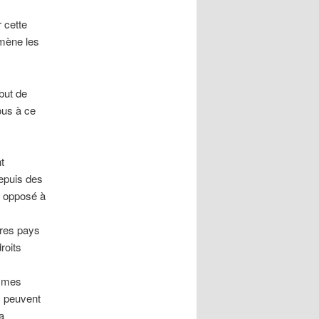
 cette
mmène les
but de
ous à ce
t
depuis des
t opposé à
tres pays
roits
ammes
s peuvent
a