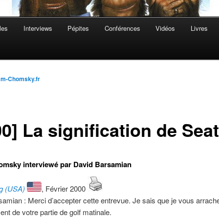
les
Interviews
Pépites
Conférences
Vidéos
Livres
m-Chomsky.fr
0] La signification de Seat
msky interviewé par David Barsamian
g (USA)
, Février 2000
amian : Merci d’accepter cette entrevue. Je sais que je vous arrach
nt de votre partie de golf matinale.