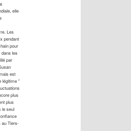
la
iale, elle
s
vre. Les
ix pendant
chain pour
 dans les
llé par
 Susan
 mais est
 légitime ”
luctuations
ncore plus
ent plus
 le seul
confiance
 au Tiers-