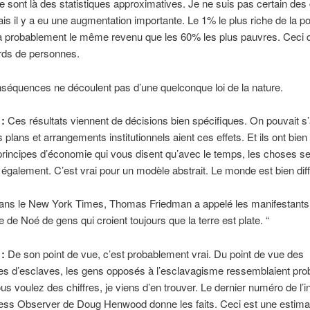
 sont là des statistiques approximatives. Je ne suis pas certain des 
is il y a eu une augmentation importante. Le 1% le plus riche de la po
a probablement le même revenu que les 60% les plus pauvres. Ceci 
ards de personnes.
séquences ne découlent pas d’une quelconque loi de la nature.
 :
Ces résultats viennent de décisions bien spécifiques. On pouvait s’
 plans et arrangements institutionnels aient ces effets. Et ils ont bien 
 principes d’économie qui vous disent qu’avec le temps, les choses s
t également. C’est vrai pour un modèle abstrait. Le monde est bien diff
dans le New York Times, Thomas Friedman a appelé les manifestants 
e de Noé de gens qui croient toujours que la terre est plate. “
 :
De son point de vue, c’est probablement vrai. Du point de vue des
res d’esclaves, les gens opposés à l’esclavagisme ressemblaient pr
ous voulez des chiffres, je viens d’en trouver. Le dernier numéro de l’
ness Observer de Doug Henwood donne les faits. Ceci est une estima