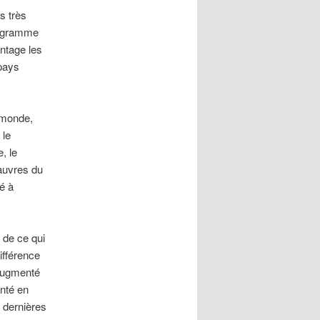
s très
rogramme
ntage les
 pays
 monde,
 le
, le
pauvres du
té à
 de ce qui
ifférence
 augmenté
enté en
x dernières