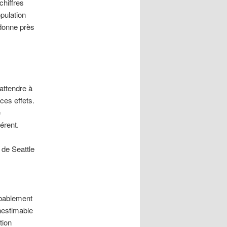
chiffres
pulation
donne près
attendre à
ces effets.
e
érent.
de Seattle
obablement
inestimable
tion