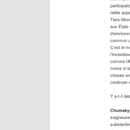
participat
reliés aup
Tiers-Mond
aux États-
d’environn
commun un
C’est le m
l’Investis
comme l’A
moins si l
choses ont
continuer 
Y a-t-il de
Chomsky
soigneusem
substantie