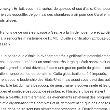
omsky :
En fait, vous m’arrachez de quelque chose d’utile. C’est pour
 je suis essoufflé. Je gonflais des chambres à air pour que Carol e
nts glisser.
 Parlons de ce qui s’est passé à Seattle à la fin de novembre et au dé
 la rencontre ministérielle de l’OMC. Quelle signification attribuez-v
passé ?
 :
Je pense que c’était un événement très significatif et potentiellemen
t important. Il reflétait un sentiment très large qui était assez clair 
qui a grandi et s’est développé dans une grande partie du globe. Il es
sation menée par les corporations. Cette globalisation a été imposée,
ment sous le leadership des États-Unis mais aussi sous celui des au
isés. Elle fait du mal à beaucoup de gens, mine la souveraineté et les d
ues et soulève beaucoup de résistance. Plusieurs choses étaient
ntes à Seattle. Premièrement, les événements reflétaient des progr
n et d’organisation très complets et ils démontrent ce que ces chose
. Les gens ne se sont pas simplement présentés là. Deuxièmement, l