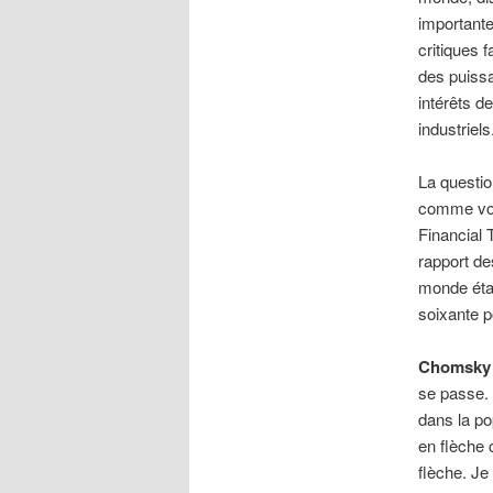
importante
critiques
des puissa
intérêts d
industriel
La questio
comme vous
Financial
rapport de
monde étai
soixante p
Chomsky
se passe. 
dans la po
en flèche 
flèche. Je