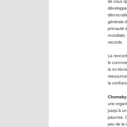
de ceux qu
développem
démocratiq
générale d
primauté d
mondiale; 
records.
La rencon
le commer
la mi-févr
ressources
la confia
Chomsky
une organi
jusqu’à un
pauvres. C
peu de la 