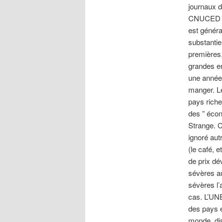
journaux d
CNUCED ref
est génér
substantie
premières,
grandes en
une année;
manger. L
pays riche
des ” écon
Strange. C
ignoré aut
(le café, 
de prix dé
sévères au
sévères l’
cas. L’UN
des pays e
monde, dis