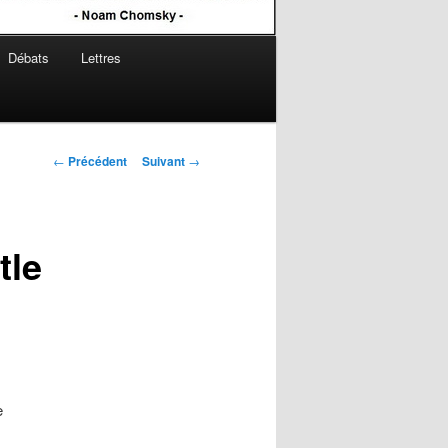
Débats
Lettres
Navigation
←
Précédent
Suivant
→
des
articles
tle
e