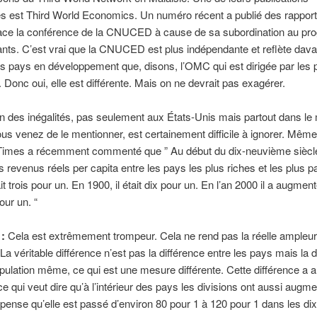
s est Third World Economics. Un numéro récent a publié des rapport
 face la conférence de la CNUCED à cause de sa subordination au p
nts. C’est vrai que la CNUCED est plus indépendante et reflète dava
es pays en développement que, disons, l’OMC qui est dirigée par les
s. Donc oui, elle est différente. Mais on ne devrait pas exagérer.
n des inégalités, pas seulement aux États-Unis mais partout dans le
 venez de le mentionner, est certainement difficile à ignorer. Même
 Times a récemment commenté que ” Au début du dix-neuvième siècle
s revenus réels per capita entre les pays les plus riches et les plus 
t trois pour un. En 1900, il était dix pour un. En l’an 2000 il a augmen
our un. “
 :
Cela est extrêmement trompeur. Cela ne rend pas la réelle ampleur
La véritable différence n’est pas la différence entre les pays mais la d
pulation même, ce qui est une mesure différente. Cette différence a
ce qui veut dire qu’à l’intérieur des pays les divisions ont aussi augm
 pense qu’elle est passé d’environ 80 pour 1 à 120 pour 1 dans les di