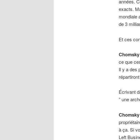
années. Ce
exacts. Ma
mondiale 
de 3 milli
Et ces con
Chomsky
ce que ces
Il y a des
répartiron
Écrivant 
” une arch
Chomsky
propriétai
à ça. Si v
Left Busi