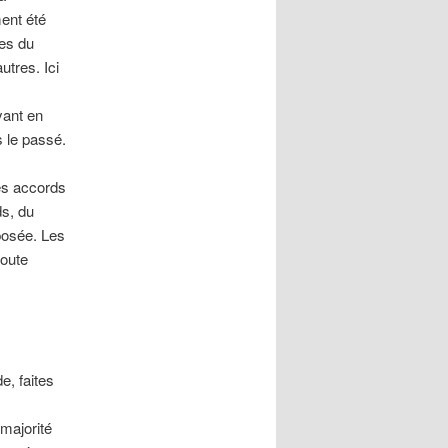
ment été
pes du
tres. Ici
yant en
 le passé.
sés accords
s, du
pposée. Les
doute
e, faites
 majorité