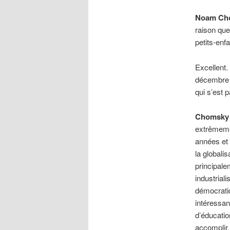
Noam Ch
raison que
petits-enfa
Excellent.
décembre à
qui s’est 
Chomsky
extrêmemen
années et 
la globali
principale
industrial
démocratiq
intéressa
d’éducatio
accomplir