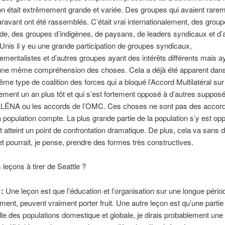
ion était extrêmement grande et variée. Des groupes qui avaient rare
aravant ont été rassemblés. C’était vrai internationalement, des grou
e, des groupes d’indigènes, de paysans, de leaders syndicaux et d’au
Unis il y eu une grande participation de groupes syndicaux,
ementalistes et d’autres groupes ayant des intérêts différents mais a
e même compréhension des choses. Cela a déjà été apparent dans
ême type de coalition des forces qui a bloqué l’Accord Multilatéral sur
sement un an plus tôt et qui s’est fortement opposé à d’autres suppo
LÉNA ou les accords de l’OMC. Ces choses ne sont pas des accord
a population compte. La plus grande partie de la population s’y est o
 atteint un point de confrontation dramatique. De plus, cela va sans 
et pourrait, je pense, prendre des formes très constructives.
s leçons à tirer de Seattle ?
 :
Une leçon est que l’éducation et l’organisation sur une longue périod
ent, peuvent vraiment porter fruit. Une autre leçon est qu’une partie
lle des populations domestique et globale, je dirais probablement une