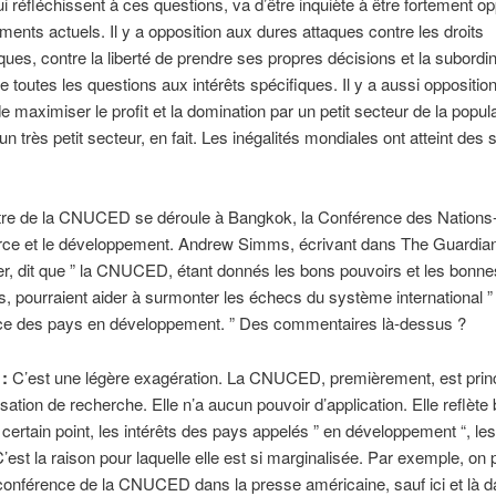
i réfléchissent à ces questions, va d’être inquiète à être fortement 
ents actuels. Il y a opposition aux dures attaques contre les droits
ues, contre la liberté de prendre ses propres décisions et la subordin
e toutes les questions aux intérêts spécifiques. Il y a aussi opposition
e maximiser le profit et la domination par un petit secteur de la popul
un très petit secteur, en fait. Les inégalités mondiales ont atteint de
tre de la CNUCED se déroule à Bangkok, la Conférence des Nations
ce et le développement. Andrew Simms, écrivant dans The Guardia
ier, dit que ” la CNUCED, étant donnés les bons pouvoirs et les bonne
, pourraient aider à surmonter les échecs du système international ” e
nce des pays en développement. ” Des commentaires là-dessus ?
 :
C’est une légère exagération. La CNUCED, premièrement, est prin
sation de recherche. Elle n’a aucun pouvoir d’application. Elle reflète 
 certain point, les intérêts des pays appelés ” en développement “, le
’est la raison pour laquelle elle est si marginalisée. Par exemple, on p
conférence de la CNUCED dans la presse américaine, sauf ici et là d