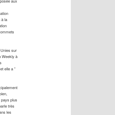
opposée aux
ation
 à la
ation
s sommets
-Unies sur
n Weekly à
s
t elle a ”
cipalement
bien,
s pays plus
arle très
ans les