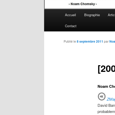
Menu
Accueil
Biographie
Artic
Aller
principal
Contact
au
contenu
Publié le
8 septembre 2011
par
Noa
principal
[200
Noam Cho
ZMa
David Bars
probableme