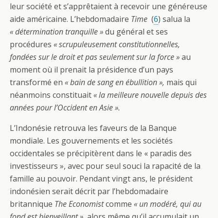
leur société et s’apprêtaient à recevoir une généreuse
aide américaine. L’hebdomadaire
Time
(
6
) salua la
« détermination tranquille »
du général et ses
procédures
« scrupuleusement constitutionnelles,
fondées sur le droit et pas seulement sur la force »
au
moment où il prenait la présidence d’un pays
transformé en
« bain de sang en ébullition »,
mais qui
néanmoins constituait
« la meilleure nouvelle depuis des
années pour l’Occident en Asie ».
L’Indonésie retrouva les faveurs de la Banque
mondiale. Les gouvernements et les sociétés
occidentales se précipitèrent dans le « paradis des
investisseurs », avec pour seul souci la rapacité de la
famille au pouvoir. Pendant vingt ans, le président
indonésien serait décrit par l’hebdomadaire
britannique
The Economist
comme
« un modéré, qui au
fond est bienveillant »,
alors même qu’il accumulait un