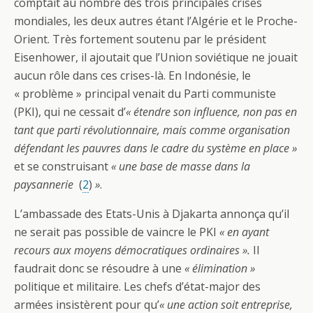
comptait au nombre des trois principales crises
mondiales, les deux autres étant l’Algérie et le Proche-
Orient. Très fortement soutenu par le président
Eisenhower, il ajoutait que l’Union soviétique ne jouait
aucun rôle dans ces crises-là. En Indonésie, le
« problème » principal venait du Parti communiste
(PKI), qui ne cessait d’
« étendre son influence, non pas en
tant que parti révolutionnaire, mais comme organisation
défendant les pauvres dans le cadre du système en place »
et se construisant
« une base de masse dans la
paysannerie
(
2
)
»
.
L’ambassade des Etats-Unis à Djakarta annonça qu’il
ne serait pas possible de vaincre le PKI
« en ayant
recours aux moyens démocratiques ordinaires ».
Il
faudrait donc se résoudre à une
« élimination »
politique et militaire. Les chefs d’état-major des
armées insistèrent pour qu’
« une action soit entreprise,